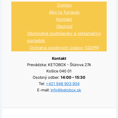
Domov
Ako to funguje
Kontakt
Obchod
Obchodné podmienky a reklamačný
poriadok
Ochrana osobnych údajov (GDPR)
Kontakt
Prevádzka: KETOBOX - Štúrova 27A
Košice 040 01
Osobný odber:
14:00 – 15:30
Tel:
+421 948 903 904
E-mail:
info@ketobox.sk